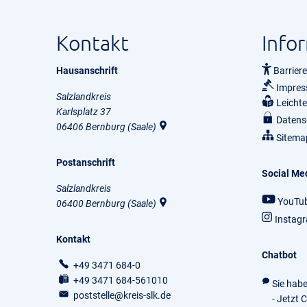
Kontakt
Info
Hausanschrift
Barriere
Impre
Salzlandkreis
Leicht
Karlsplatz 37
Datens
06406
Bernburg (Saale)
Sitema
Postanschrift
Social Me
Salzlandkreis
YouTu
06400
Bernburg (Saale)
Instag
Kontakt
Chatbot
+49 3471 684-0
+49 3471 684-561010
Sie hab
poststelle@kreis-slk.de
- Jetzt 