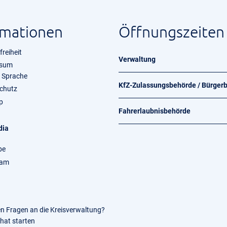
rmationen
Öffnungszeiten
freiheit
Verwaltung
ssum
e Sprache
KfZ-Zulassungsbehörde / Bürger
chutz
p
Fahrerlaubnisbehörde
dia
be
ram
en Fragen an die Kreisverwaltung?
Chat starten