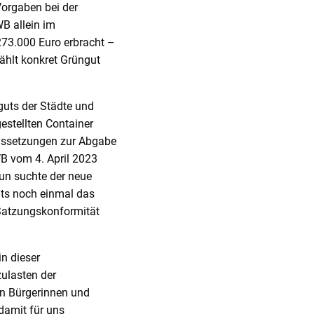
orgaben bei der
B allein im
273.000 Euro erbracht –
ählt konkret Grüngut
uts der Städte und
estellten Container
aussetzungen zur Abgabe
WB vom 4. April 2023
un suchte der neue
ats noch einmal das
Satzungskonformität
in dieser
zulasten der
en Bürgerinnen und
damit für uns