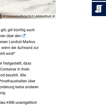
© Kreisverwaltung SLK | AdobeStock
ilt, gilt künftig auch
hren über den
eisen Landrat Markus
 – wenn der Aufwand zur
lt wird!“
r festgestellt, dass
-Container in ihren
d bezahlt. Alle
rivathaushalten über
forderung keine anderen
rig.
 des KWB unentgeltlich