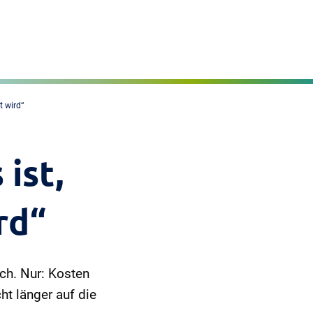
Seite einstellen
MENÜ
t wird“
 ist,
rd“
ich. Nur: Kosten
t länger auf die