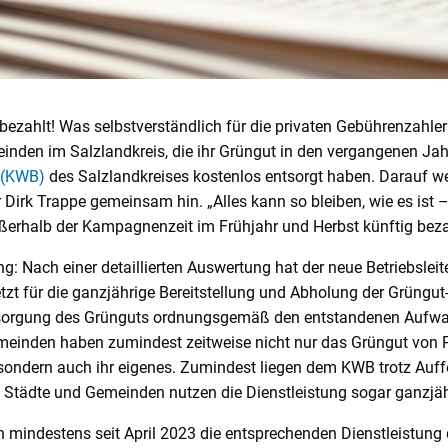
 bezahlt! Was selbstverständlich für die privaten Gebührenzahler g
einden im Salzlandkreis, die ihr Grüngut in den vergangenen Ja
b (KWB)
des Salzlandkreises kostenlos entsorgt haben. Darauf w
r Dirk Trappe gemeinsam hin. „Alles kann so bleiben, wie es ist
erhalb der Kampagnenzeit im Frühjahr und Herbst künftig bezah
ng: Nach einer detaillierten Auswertung hat der neue Betriebsleite
etzt für die ganzjährige Bereitstellung und Abholung der Grüngut
tsorgung des Grünguts ordnungsgemäß den entstandenen Aufwan
einden haben zumindest zeitweise nicht nur das Grüngut von P
, sondern auch ihr eigenes. Zumindest liegen dem KWB trotz Auf
e Städte und Gemeinden nutzen die Dienstleistung sogar ganzjäh
n mindestens seit April 2023 die entsprechenden Dienstleistung