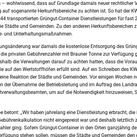
– wohlwissend, dass auf Grundlage damals neuer rechtlicher V
g auf sogenannte Herkunftsbereiche zu achten ist. So hat der KW
4 transportierten Grüngut-Container Dienstleistungen für fast 
ie Städte und Gemeinden. Zu den anderen Herkunftsbereichen z
e- und Unterhaltungsmaßnahmen.
zungsänderung war damals die kostenlose Entsorgung des Grüng
 die privaten Gebührenzahler mit Brauner Tonne zur Verfügung g
eshalb die Verwaltungen darauf zu achten hatten, dass die Vor
e auf den Wertstoffhöfen erfüllt sind. Auf ein Schreiben des K
eine Reaktion der Städte und Gemeinden. Vor einigen Wochen n
en der Übernahme der Betriebsleitung und im Auftrag des Landr
tverwaltungsbeamten, um auf die Notwendigkeit hinzuweisen, 
pe betont: „Wir haben jahrelang eine Dienstleistung erbracht, die 
bührenkalkulation nicht eingepreist war und deshalb letztlich 
hler ging. Sofern Grüngut-Container in den Orten ganzjährig d
Verfügung stehen sollen, müssen die Städte und Gemeinden den 