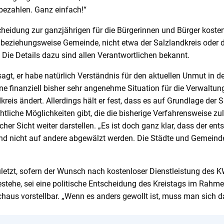
ezahlen. Ganz einfach!“
tscheidung zur ganzjährigen für die Bürgerinnen und Bürger kos
adt beziehungsweise Gemeinde, nicht etwa der Salzlandkreis oder 
. Die Details dazu sind allen Verantwortlichen bekannt.
agt, er habe natürlich Verständnis für den aktuellen Unmut in d
ne finanziell bisher sehr angenehme Situation für die Verwaltun
eis ändert. Allerdings hält er fest, dass es auf Grundlage der 
htliche Möglichkeiten gibt, die die bisherige Verfahrensweise zul
icher Sicht weiter darstellen. „Es ist doch ganz klar, dass der e
d nicht auf andere abgewälzt werden. Die Städte und Gemeinde
letzt, sofern der Wunsch nach kostenloser Dienstleistung des K
stehe, sei eine politische Entscheidung des Kreistags im Rahme
aus vorstellbar. „Wenn es anders gewollt ist, muss man sich da