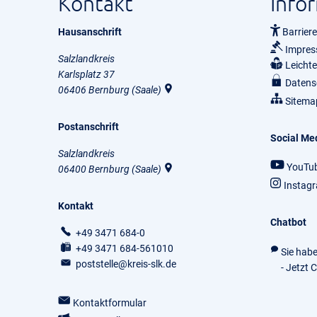
Kontakt
Info
Hausanschrift
Barriere
Impre
Salzlandkreis
Leicht
Karlsplatz 37
Datens
06406
Bernburg (Saale)
Sitema
Postanschrift
Social Me
Salzlandkreis
YouTu
06400
Bernburg (Saale)
Instag
Kontakt
Chatbot
+49 3471 684-0
+49 3471 684-561010
Sie hab
poststelle@kreis-slk.de
- Jetzt 
Kontaktformular