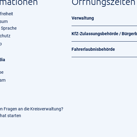
rmationen
Öffnungszeiten
freiheit
Verwaltung
ssum
e Sprache
KfZ-Zulassungsbehörde / Bürger
chutz
p
Fahrerlaubnisbehörde
dia
be
ram
en Fragen an die Kreisverwaltung?
Chat starten