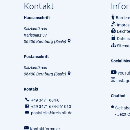
Kontakt
Info
Hausanschrift
Barriere
Impre
Salzlandkreis
Leicht
Karlsplatz 37
Datens
06406
Bernburg (Saale)
Sitema
Postanschrift
Social Me
Salzlandkreis
YouTu
06400
Bernburg (Saale)
Instag
Kontakt
Chatbot
+49 3471 684-0
+49 3471 684-561010
Sie hab
poststelle@kreis-slk.de
- Jetzt 
Kontaktformular