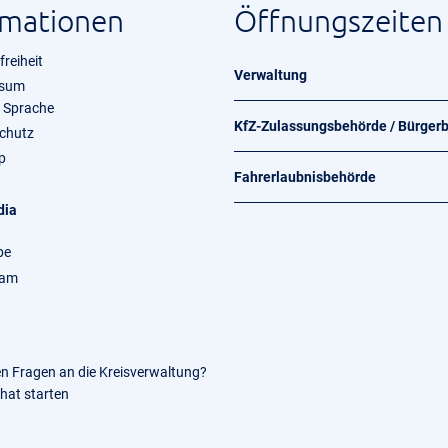
rmationen
Öffnungszeiten
freiheit
Verwaltung
ssum
e Sprache
KfZ-Zulassungsbehörde / Bürger
chutz
p
Fahrerlaubnisbehörde
dia
be
ram
en Fragen an die Kreisverwaltung?
Chat starten