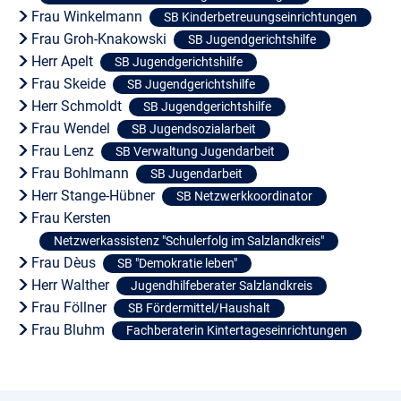
Frau Winkelmann
SB Kinderbetreuungseinrichtungen
Frau Groh-Knakowski
SB Jugendgerichtshilfe
Herr Apelt
SB Jugendgerichtshilfe
Frau Skeide
SB Jugendgerichtshilfe
Herr Schmoldt
SB Jugendgerichtshilfe
Frau Wendel
SB Jugendsozialarbeit
Frau Lenz
SB Verwaltung Jugendarbeit
Frau Bohlmann
SB Jugendarbeit
Herr Stange-Hübner
SB Netzwerkkoordinator
Frau Kersten
Netzwerkassistenz "Schulerfolg im Salzlandkreis"
Frau Dèus
SB "Demokratie leben"
Herr Walther
Jugendhilfeberater Salzlandkreis
Frau Föllner
SB Fördermittel/Haushalt
Frau Bluhm
Fachberaterin Kintertageseinrichtungen