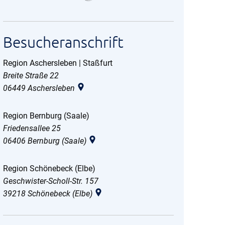
Besucheranschrift
Region Aschersleben | Staßfurt
Region Aschersleben | Staßfurt
Breite Straße 22
06449
Aschersleben
Region Bernburg (Saale)
Region Bernburg (Saale)
Friedensallee 25
06406
Bernburg (Saale)
Region Schönebeck (Elbe)
Region Schönebeck (Elbe)
Geschwister-Scholl-Str. 157
39218
Schönebeck (Elbe)