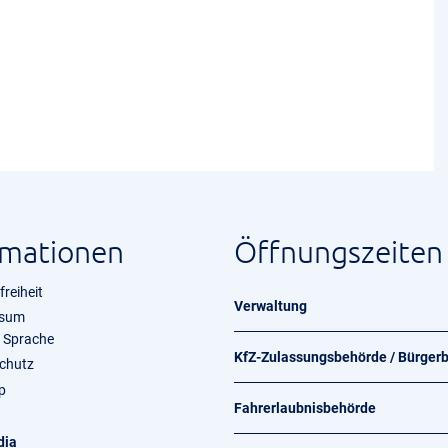
rmationen
Öffnungszeiten
freiheit
Verwaltung
ssum
e Sprache
KfZ-Zulassungsbehörde / Bürger
chutz
p
Fahrerlaubnisbehörde
dia