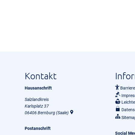
Kontakt
Info
Hausanschrift
Barriere
Impre
Salzlandkreis
Leicht
Karlsplatz 37
Datens
06406
Bernburg (Saale)
Sitema
Postanschrift
Social Me