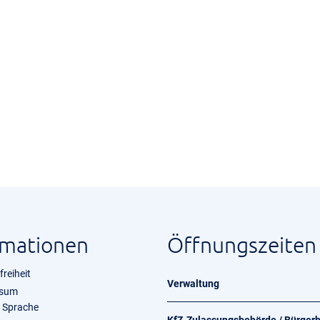
rmationen
Öffnungszeiten
freiheit
Verwaltung
ssum
e Sprache
KfZ-Zulassungsbehörde / Bürger