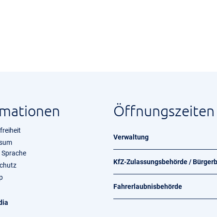
rmationen
Öffnungszeiten
freiheit
Verwaltung
ssum
e Sprache
KfZ-Zulassungsbehörde / Bürger
chutz
p
Fahrerlaubnisbehörde
dia