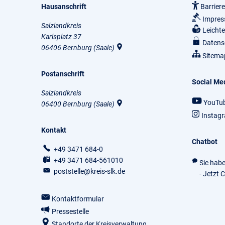
Hausanschrift
Barriere
Impre
Salzlandkreis
Leicht
Karlsplatz 37
Datens
06406
Bernburg (Saale)
Sitema
Postanschrift
Social Me
Salzlandkreis
YouTu
06400
Bernburg (Saale)
Instag
Kontakt
Chatbot
+49 3471 684-0
+49 3471 684-561010
Sie hab
poststelle@kreis-slk.de
- Jetzt 
Kontaktformular
Pressestelle
Standorte der Kreisverwaltung