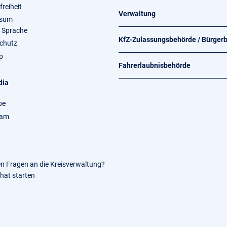
freiheit
Verwaltung
ssum
e Sprache
KfZ-Zulassungsbehörde / Bürger
chutz
p
Fahrerlaubnisbehörde
dia
be
ram
en Fragen an die Kreisverwaltung?
Chat starten