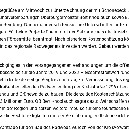
begrüßte am Mittwoch zur Unterzeichnung der mit Schönebeck 
alvereinbarungen Oberbürgermeister Bert Knoblauch sowie Bü
 Bernburg. Nacheinander setzten sie ihre Unterschriften unter d
n. Für beide Projekte übernimmt der Salzlandkreis die Umsetz
igen Fördermittel beantragt. Nach bisheriger Kostenschätzung k
 in das regionale Radwegenetz investiert werden. Gebaut werden
eck ging es in den vorangegangenen Verhandlungen um die off
bescheide für die Jahre 2019 und 2022 – Gesamtstreitwert rund 
ieht der beiderseitige Vergleich nun vor, zur Verbesserung des re
raßenbegleitenden Radweg entlang der Kreisstraße 1296 über 
enau und Grünewalde zu bauen. Die derzeitige Kostenschätzung
1,3 Millionen Euro. OB Bert Knoblauch sagte dazu: „Wir schaffen
in der Region und setzen weitere Impulse für eine touristische E
ass die Rechtstreitigkeiten mit der Vereinbarung endlich beendet
eranträge für den Bau des Radwegs wurden von der Kreisverwaltun