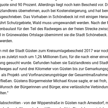
ote sind 90 Prozent. Allerdings liegt noch kein Bescheid vor. 
lzlandkreis übernehmen, auch bei Kostensteigerung, und hat ber
geschrieben. Das Vorhaben in Schönebeck ist mit einigen Her
ührt Schutzgebiete, Wald muss umgewandelt werden. Nach der Fe
ßenbaulast für den Teil des Radweges an der freien Strecke zwi
l in Grünewaldes Ortslage übernimmt sie die Stadt Schönebeck. 
 werden.
n mit der Stadt Güsten zum Kreisumlagebescheid 2017 war noch 
 es zuletzt noch um 1,26 Millionen Euro, für die nach einer einv
ung gesucht wurde. Gefunden haben sie Salzlandkreis und Stadt
eges auf rund drei Kilometer von Güsten bis zur Gemarkungsg
s als Projekt- und Vorfinanzierungsträger der Gesamtmaßnahme 
fließen. Güstens Bürgermeister Michael Kruse sagte, er sei froh,
Wunsch der Bürgerinnen und Bürger, eine verlässliche Verbind
ten.“
Teilabschnitten - von der Wipperstraße in Güsten nach Amesdorf, 