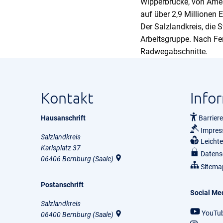
Wipperbrücke, von Ames
auf über 2,9 Millionen 
Der Salzlandkreis, die
Arbeitsgruppe. Nach Fer
Radwegabschnitte.
Kontakt
Info
Hausanschrift
Barriere
Impre
Salzlandkreis
Leicht
Karlsplatz 37
Datens
06406
Bernburg (Saale)
Sitema
Postanschrift
Social Me
Salzlandkreis
YouTu
06400
Bernburg (Saale)