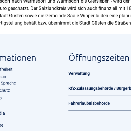
dorf nach Warmsdorf und Warmsdorf bis Giersleben - wird der
Euro geschätzt. Der Salzlandkreis wird sich auch finanziell mit 1
 Stadt Güsten sowie die Gemeinde Saale-Wipper bilden eine plan
tigstellung behält bzw. übernimmt die Stadt Güsten die Straßenb
rmationen
Öffnungszeiten
freiheit
Verwaltung
ssum
e Sprache
KfZ-Zulassungsbehörde / Bürger
chutz
p
Fahrerlaubnisbehörde
dia
be