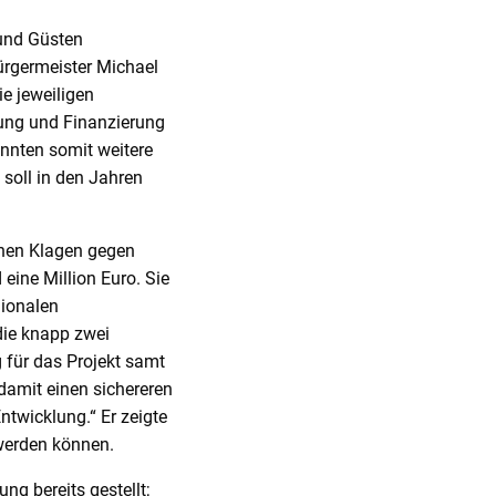
und Güsten
rgermeister Michael
ie jeweiligen
ung und Finanzierung
önnten somit weitere
 soll in den Jahren
enen Klagen gegen
eine Million Euro. Sie
gionalen
die knapp zwei
 für das Projekt samt
 damit einen sichereren
ntwicklung.“ Er zeigte
 werden können.
g bereits gestellt;