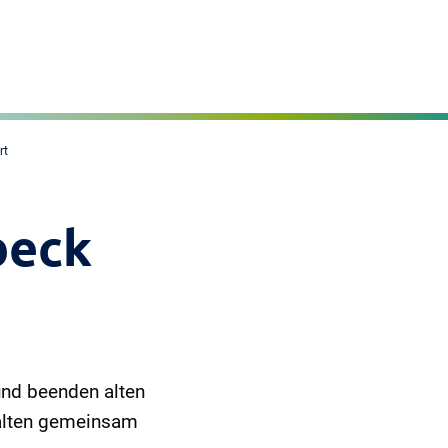
Seite einstellen
MENÜ
rt
beck
und beenden alten
talten gemeinsam