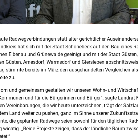
te Radwegverbindungen statt alter gerichtlicher Auseinanders
andkreis hat sich mit der Stadt Schönebeck auf den Bau eines 
hen Elbenau und Grünewalde geeinigt und mit der Stadt Güsten
n Güsten, Amesdorf, Warmsdorf und Giersleben abschnittsweis
ag stimmte bereits im März den ausgehandelten Vergleichen als 
eite zu.
h vorn und gemeinsam gestalten wir unseren Wohn- und Wirtschaf
ommunen und für die Bürgerinnen und Bürger“, sagte Landrat 
en Vereinbarungen, die wir heute unterzeichnen, trägt der Salzlan
dem Land weiter zu pushen, ganz im Sinne unserer Zukunftsstra
onte, die geplanten Radwege seien sowohl für den täglichen Radv
g wichtig. „Beide Projekte zeigen, dass der ländliche Raum zwis
tet.“