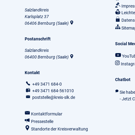
Impre
Salzlandkreis
Leicht
Karlsplatz 37
Datens
06406
Bernburg (Saale)
Sitema
Postanschrift
Social Me
Salzlandkreis
YouTu
06400
Bernburg (Saale)
Instag
Kontakt
Chatbot
+49 3471 684-0
+49 3471 684-561010
Sie hab
poststelle@kreis-slk.de
- Jetzt 
Kontaktformular
Pressestelle
Standorte der Kreisverwaltung