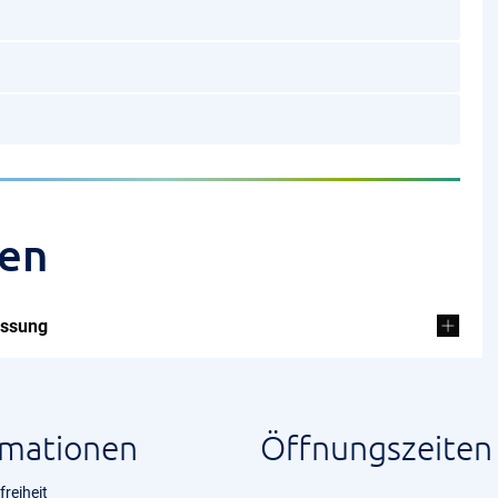
gen
assung
rmationen
Öffnungszeiten
freiheit