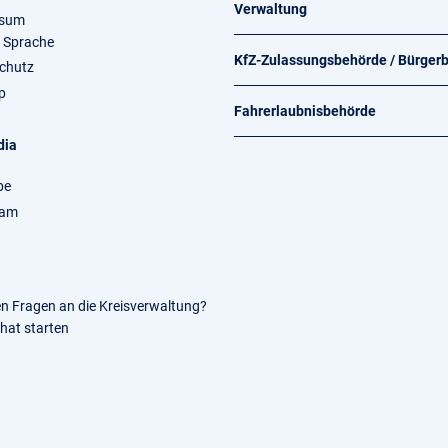
Verwaltung
ssum
e Sprache
KfZ-Zulassungsbehörde / Bürger
chutz
p
Fahrerlaubnisbehörde
dia
be
ram
en Fragen an die Kreisverwaltung?
Chat starten