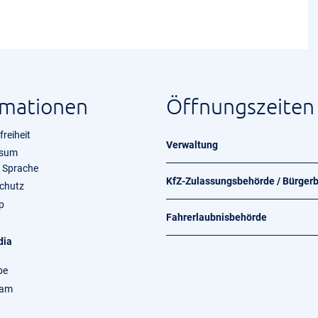
rmationen
Öffnungszeiten
freiheit
Verwaltung
ssum
e Sprache
KfZ-Zulassungsbehörde / Bürger
chutz
p
Fahrerlaubnisbehörde
dia
be
ram