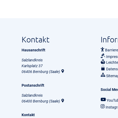
Kontakt
Info
Hausanschrift
Barriere
Impre
Salzlandkreis
Leicht
Karlsplatz 37
Datens
06406
Bernburg (Saale)
Sitema
Postanschrift
Social Me
Salzlandkreis
YouTu
06400
Bernburg (Saale)
Instag
Kontakt