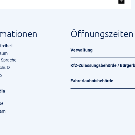
rmationen
Öffnungszeiten
freiheit
Verwaltung
ssum
e Sprache
KfZ-Zulassungsbehörde / Bürger
chutz
p
Fahrerlaubnisbehörde
dia
be
ram