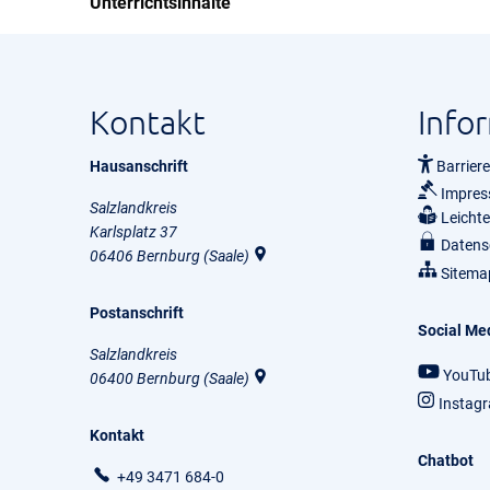
Unterrichtsinhalte
Kontakt
Info
Hausanschrift
Barriere
Impre
Salzlandkreis
Leicht
Karlsplatz 37
Datens
06406
Bernburg (Saale)
Sitema
Postanschrift
Social Me
Salzlandkreis
YouTu
06400
Bernburg (Saale)
Instag
Kontakt
Chatbot
+49 3471 684-0