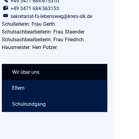
+49 3471 684-615310
+49 3471 684-563153
sekretariat-fs-lebensweg@kreis-slk.de
Schulleiterin:
Frau
Gerth
Schulleiterin: Frau Gerth
Schulsachbearbeiterin:
Frau
Staender
Schulsachbearbeiterin: 
Schulsachbearbeiterin:
Frau
Friedrich
Schulsachbearbeiterin: F
Hausmeister:
Herr
Putzer
Hausmeister: Herr Putzer
Wir über uns
Eltern
Schulrundgang