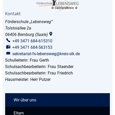
© Salzlandkreis
Kontakt
Förderschule „Lebensweg“
Tolstoiallee 2a
06406
Bernburg (Saale)
+49 3471 684-615310
+49 3471 684-563153
sekretariat-fs-lebensweg@kreis-slk.de
Schulleiterin:
Frau
Gerth
Schulleiterin: Frau Gerth
Schulsachbearbeiterin:
Frau
Staender
Schulsachbearbeiterin
Schulsachbearbeiterin:
Frau
Friedrich
Schulsachbearbeiterin:
Hausmeister:
Herr
Putzer
Hausmeister: Herr Putzer
Wir über uns
Eltern