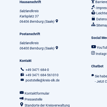
Hausanschrift
Barriere
Impre
Salzlandkreis
Leicht
Karlsplatz 37
Datens
06406
Bernburg (Saale)
Sitema
Postanschrift
Social Me
Salzlandkreis
YouTu
06400
Bernburg (Saale)
Instag
Kontakt
Chatbot
+49 3471 684-0
+49 3471 684-561010
Sie hab
poststelle@kreis-slk.de
- Jetzt 
Kontaktformular
Pressestelle
Standorte der Kreisverwaltung