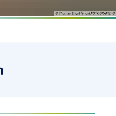
© Thomas Engst (engst.FOTOGRAFIE)
n