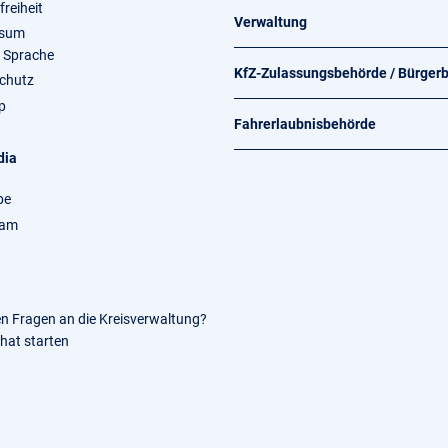
freiheit
Verwaltung
ssum
e Sprache
KfZ-Zulassungsbehörde / Bürger
chutz
p
Fahrerlaubnisbehörde
dia
be
ram
en Fragen an die Kreisverwaltung?
Chat starten