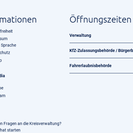
rmationen
Öffnungszeiten
freiheit
Verwaltung
ssum
e Sprache
KfZ-Zulassungsbehörde / Bürger
chutz
p
Fahrerlaubnisbehörde
dia
be
ram
en Fragen an die Kreisverwaltung?
Chat starten