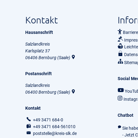
Kontakt
Info
Hausanschrift
Barriere
Impre
Salzlandkreis
Leicht
Karlsplatz 37
Datens
06406
Bernburg (Saale)
Sitema
Postanschrift
Social Me
Salzlandkreis
YouTu
06400
Bernburg (Saale)
Instag
Kontakt
Chatbot
+49 3471 684-0
+49 3471 684-561010
Sie hab
poststelle@kreis-slk.de
- Jetzt 