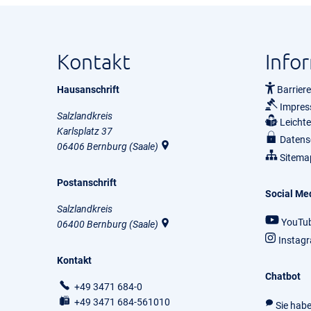
Kontakt
Info
Hausanschrift
Barriere
Impre
Salzlandkreis
Leicht
Karlsplatz 37
Datens
06406
Bernburg (Saale)
Sitema
Postanschrift
Social Me
Salzlandkreis
YouTu
06400
Bernburg (Saale)
Instag
Kontakt
Chatbot
+49 3471 684-0
+49 3471 684-561010
Sie hab