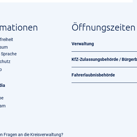
rmationen
Öffnungszeiten
freiheit
Verwaltung
ssum
e Sprache
KfZ-Zulassungsbehörde / Bürger
chutz
p
Fahrerlaubnisbehörde
dia
be
ram
en Fragen an die Kreisverwaltung?