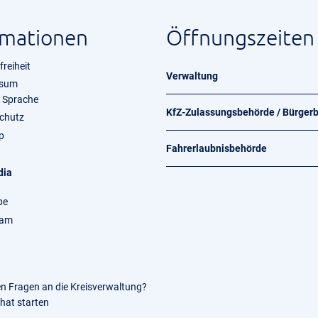
rmationen
Öffnungszeiten
freiheit
Verwaltung
ssum
e Sprache
KfZ-Zulassungsbehörde / Bürger
chutz
p
Fahrerlaubnisbehörde
dia
be
ram
en Fragen an die Kreisverwaltung?
Chat starten