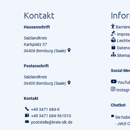
Kontakt
Info
Hausanschrift
Barriere
Impre
Salzlandkreis
Leicht
Karlsplatz 37
Datens
06406
Bernburg (Saale)
Sitema
Postanschrift
Social Me
Salzlandkreis
YouTu
06400
Bernburg (Saale)
Instag
Kontakt
Chatbot
+49 3471 684-0
+49 3471 684-561010
Sie hab
poststelle@kreis-slk.de
- Jetzt 