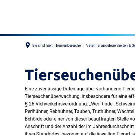
Sie sind hier:
Themenbereiche
Veterinärangelegenheiten & G
Tierseuchenüb
Eine zuverlässige Datenlage über vorhandene Tierhal
Tierseuchenüberwachung, insbesondere für eine ef
§ 26 Viehverkehrsverordnung: „Wer Rinder, Schweine,
Perlhühner, Rebhühner, Tauben, Truthühner, Wachteln
Behörde oder einer von dieser beauftragten Stelle v
Anschrift und der Anzahl der im Jahresdurchschnitt 
ihres Standortes, bezogen auf die jeweilige Tierart