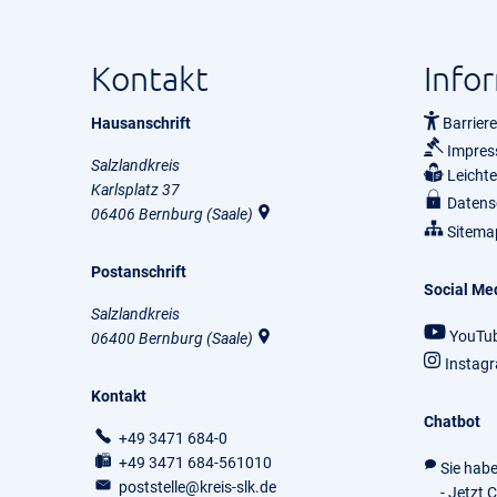
Kontakt
Info
Hausanschrift
Barriere
Impre
Salzlandkreis
Leicht
Karlsplatz 37
Datens
06406
Bernburg (Saale)
Sitema
Postanschrift
Social Me
Salzlandkreis
YouTu
06400
Bernburg (Saale)
Instag
Kontakt
Chatbot
+49 3471 684-0
+49 3471 684-561010
Sie hab
poststelle@kreis-slk.de
- Jetzt 