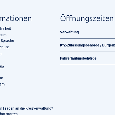
rmationen
Öffnungszeiten
freiheit
Verwaltung
ssum
e Sprache
KfZ-Zulassungsbehörde / Bürger
chutz
p
Fahrerlaubnisbehörde
dia
be
ram
en Fragen an die Kreisverwaltung?
Chat starten