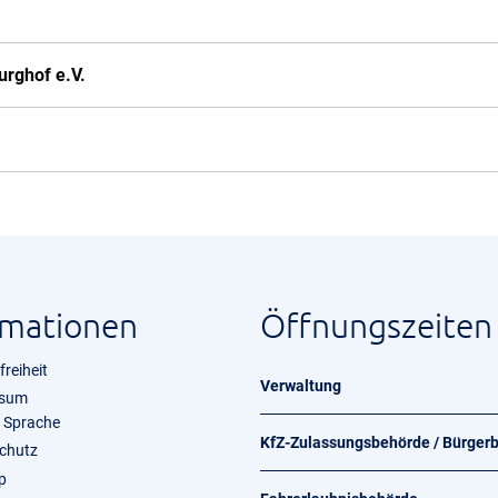
urghof e.V.
rmationen
Öffnungszeiten
freiheit
Verwaltung
ssum
e Sprache
KfZ-Zulassungsbehörde / Bürger
chutz
p