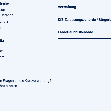
freiheit
Verwaltung
ssum
e Sprache
KfZ-Zulassungsbehörde / Bürger
chutz
p
Fahrerlaubnisbehörde
dia
be
ram
en Fragen an die Kreisverwaltung?
Chat starten