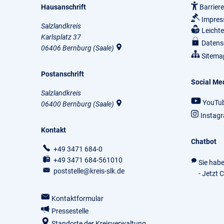
Hausanschrift
Barriere
Impre
Salzlandkreis
Leicht
Karlsplatz 37
Datens
06406
Bernburg (Saale)
Sitema
Postanschrift
Social Me
Salzlandkreis
YouTu
06400
Bernburg (Saale)
Instag
Kontakt
Chatbot
+49 3471 684-0
+49 3471 684-561010
Sie hab
poststelle@kreis-slk.de
- Jetzt 
Kontaktformular
Pressestelle
Standorte der Kreisverwaltung