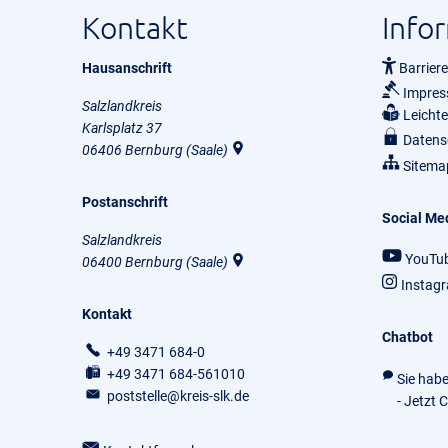
Kontakt
Info
Hausanschrift
Barriere
Impre
Salzlandkreis
Leicht
Karlsplatz 37
Datens
06406
Bernburg (Saale)
Sitema
Postanschrift
Social Me
Salzlandkreis
YouTu
06400
Bernburg (Saale)
Instag
Kontakt
Chatbot
+49 3471 684-0
+49 3471 684-561010
Sie hab
poststelle@kreis-slk.de
- Jetzt 