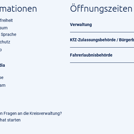
rmationen
Öffnungszeiten
freiheit
Verwaltung
ssum
e Sprache
KfZ-Zulassungsbehörde / Bürger
chutz
p
Fahrerlaubnisbehörde
dia
be
ram
en Fragen an die Kreisverwaltung?
Chat starten