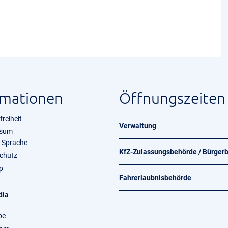
rmationen
Öffnungszeiten
freiheit
Verwaltung
ssum
e Sprache
KfZ-Zulassungsbehörde / Bürger
chutz
p
Fahrerlaubnisbehörde
dia
be