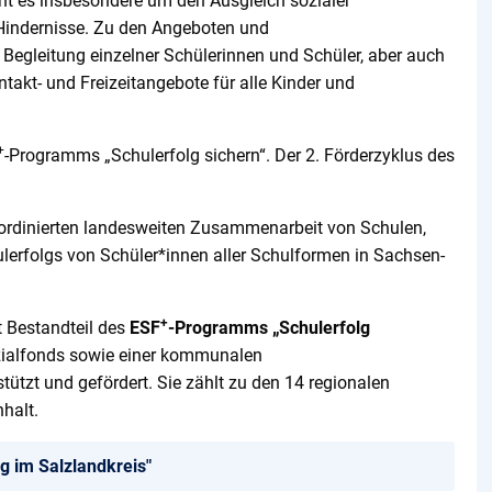
t es insbesondere um den Ausgleich sozialer
 Hindernisse. Zu den Angeboten und
Begleitung einzelner Schülerinnen und Schüler, aber auch
akt- und Freizeitangebote für alle Kinder und
+
-Programms „Schulerfolg sichern“. Der 2. Förderzyklus des
 koordinierten landesweiten Zusammenarbeit von Schulen,
rfolgs von Schüler*innen aller Schulformen in Sachsen-
+
t Bestandteil des
ESF
-Programms „Schulerfolg
zialfonds sowie einer kommunalen
tützt und gefördert. Sie zählt zu den 14 regionalen
halt.
lg im Salzlandkreis"