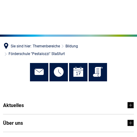
MENÜ
Sie sind hier:
Themenbereiche
Bildung
Förderschule "Pestalozzi" Staßfurt
Förderschule
Aktuelles
"Pestalozzi"
Staßfurt
Über uns