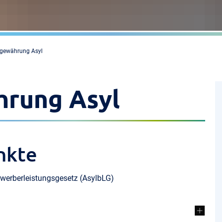
sgewährung Asyl
hrung Asyl
nkte
werberleistungsgesetz (AsylbLG)