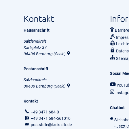
Kontakt
Info
Hausanschrift
Barriere
Impre
Salzlandkreis
Leicht
Karlsplatz 37
Datens
06406
Bernburg (Saale)
Sitema
Postanschrift
Social Me
Salzlandkreis
YouTu
06400
Bernburg (Saale)
Instag
Kontakt
Chatbot
+49 3471 684-0
+49 3471 684-561010
Sie hab
poststelle@kreis-slk.de
- Jetzt 