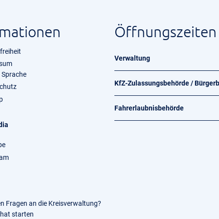
rmationen
Öffnungszeiten
freiheit
Verwaltung
ssum
e Sprache
KfZ-Zulassungsbehörde / Bürger
chutz
p
Fahrerlaubnisbehörde
dia
be
ram
en Fragen an die Kreisverwaltung?
Chat starten