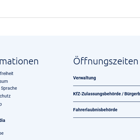
rmationen
Öffnungszeiten
freiheit
Verwaltung
ssum
e Sprache
KfZ-Zulassungsbehörde / Bürger
chutz
p
Fahrerlaubnisbehörde
dia
be