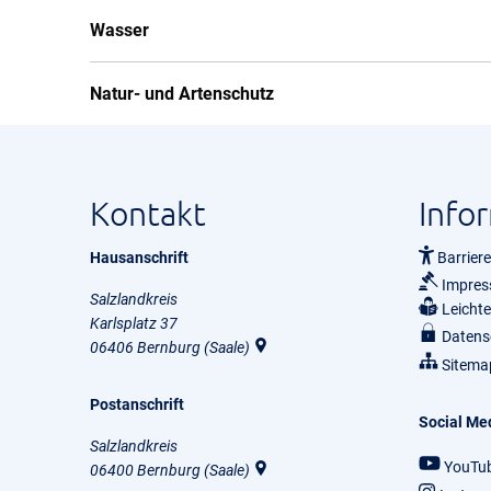
Wasser
Natur- und Artenschutz
Kontakt
Info
Hausanschrift
Barriere
Impre
Salzlandkreis
Leicht
Karlsplatz 37
Datens
06406
Bernburg (Saale)
Sitema
Postanschrift
Social Me
Salzlandkreis
YouTu
06400
Bernburg (Saale)